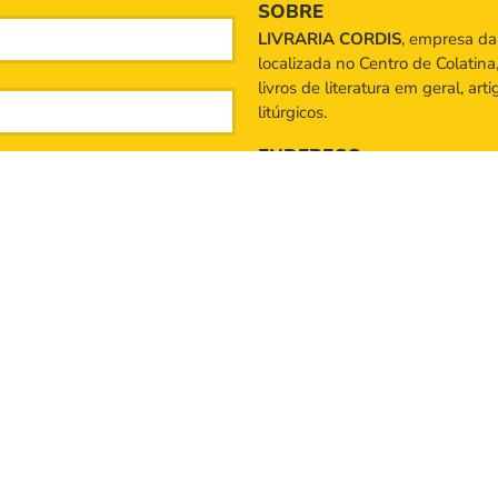
SOBRE
LIVRARIA CORDIS
, empresa d
localizada no Centro de Colatina
livros de literatura em geral, art
litúrgicos.
ENDEREÇO
Rua Santa Maria, n° 357, 
TELEFONE
(27) 99954-3092
(27
desenvolvido por designmaster