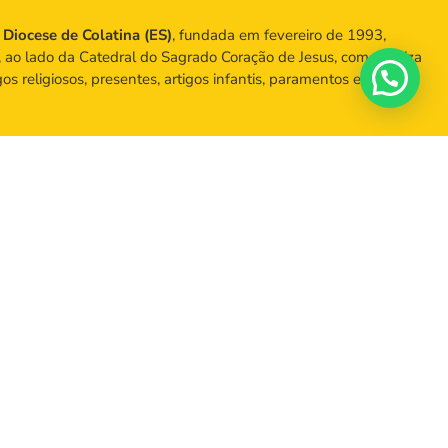
a
Diocese de Colatina (ES)
, fundada em fevereiro de 1993,
, ao lado da Catedral do Sagrado Coração de Jesus, comercializa
igos religiosos, presentes, artigos infantis, paramentos e objetos
no centro de Colatina, ao lado da Catedral.
) 2102-5040