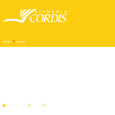
Início
jesus
jesus
07/10/2021
18:06
Sem comentários