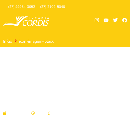
(27) 99954-3092
(27) 2102-5040
Início
icon-imagem–black
icon-imagem–black
05/10/2021
11:40
Sem comentários