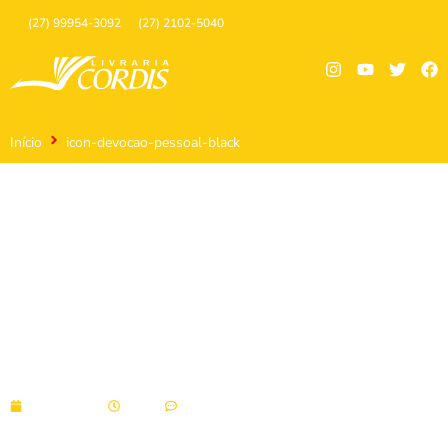
(27) 99954-3092
(27) 2102-5040
Início
icon-devocao-pessoal-black
icon-devocao-pessoal-
black
05/10/2021
11:38
Sem comentários