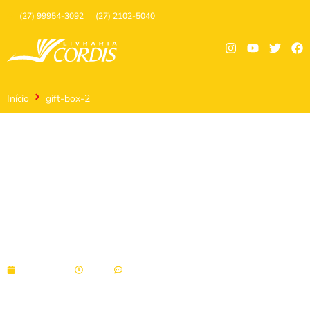
(27) 99954-3092
(27) 2102-5040
Início
gift-box-2
gift-box-2
11/10/2021
09:45
Sem comentários