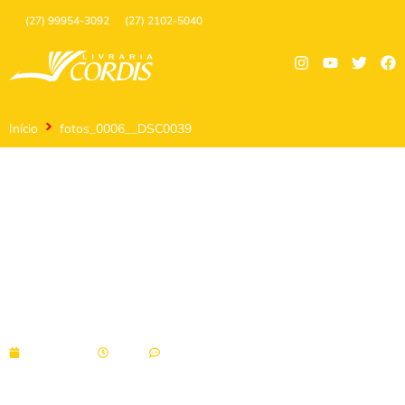
(27) 99954-3092
(27) 2102-5040
Início
fotos_0006__DSC0039
fotos_0006__DSC0039
03/09/2024
11:12
Sem comentários