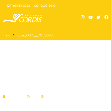
(27) 99954-3092
(27) 2102-5040
Início
fotos_0005__DSC0080
fotos_0005__DSC0080
03/09/2024
11:49
Sem comentários