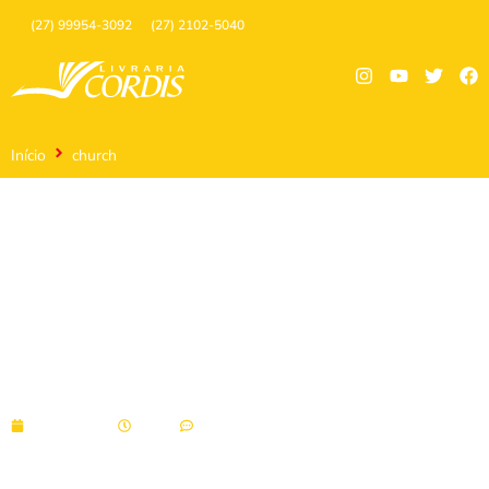
(27) 99954-3092
(27) 2102-5040
Início
church
church
07/10/2021
18:06
Sem comentários