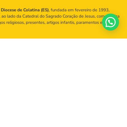
a
Diocese de Colatina (ES)
, fundada em fevereiro de 1993,
, ao lado da Catedral do Sagrado Coração de Jesus, comercializa
igos religiosos, presentes, artigos infantis, paramentos e objetos
no centro de Colatina, ao lado da Catedral.
) 2102-5040