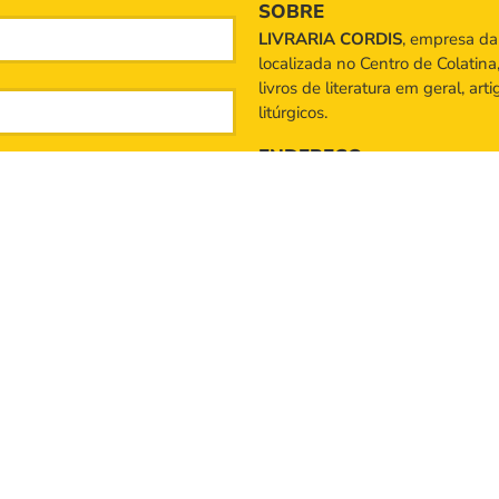
SOBRE
LIVRARIA CORDIS
, empresa d
localizada no Centro de Colatina
livros de literatura em geral, art
litúrgicos.
ENDEREÇO
Rua Santa Maria, n° 357, 
TELEFONE
(27) 99954-3092
(27
desenvolvido por designmaster