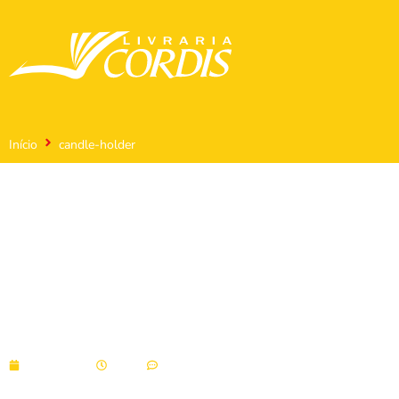
Início
candle-holder
candle-holder
11/10/2021
09:44
Sem comentários