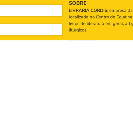
SOBRE
LIVRARIA CORDIS
, empresa d
localizada no Centro de Colatina
livros de literatura em geral, art
litúrgicos.
ENDEREÇO
Rua Santa Maria, n° 357, 
TELEFONE
(27) 99954-3092
(27
desenvolvido por designmaster