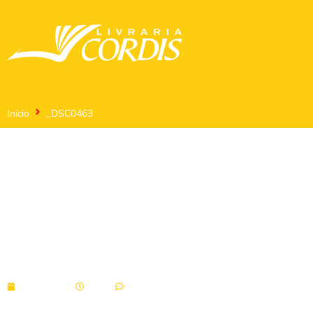
Início
_DSC0463
_DSC0463
08/10/2021
14:52
Sem comentários