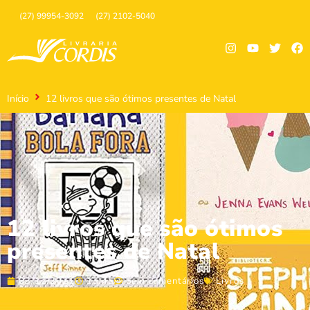
(27) 99954-3092
(27) 2102-5040
Início
12 livros que são ótimos presentes de Natal
12 livros que são ótimos
presentes de Natal
03/12/2021
13:43
Sem comentários
Livros