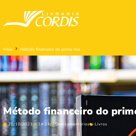
Início
Método financeiro do primo rico
Método financeiro do prim
20/10/2021
14:24
Sem comentários
Livros